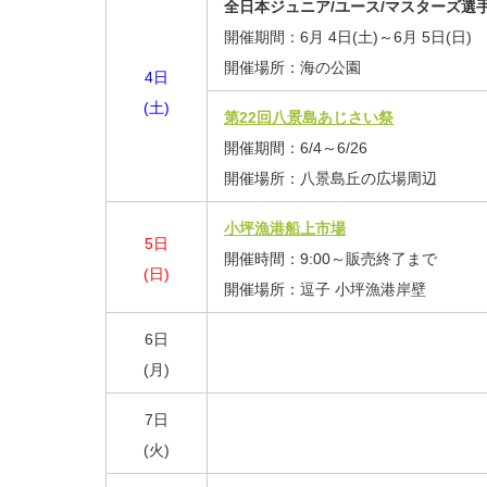
全日本ジュニア/ユース/マスターズ選手
開催期間：
6月 4日(土)～
6月 5日(日)
開催場所：海の公園
4日
(土)
第22回八景島あじさい祭
開催期間：6/4～6/26
開催場所：八景島丘の広場周辺
小坪漁港船上市場
5日
開催時間：9:00～販売終了まで
(日)
開催場所：逗子 小坪漁港岸壁
6日
(月)
7日
(火)