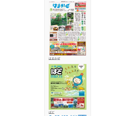
はまかぜ
ぱど