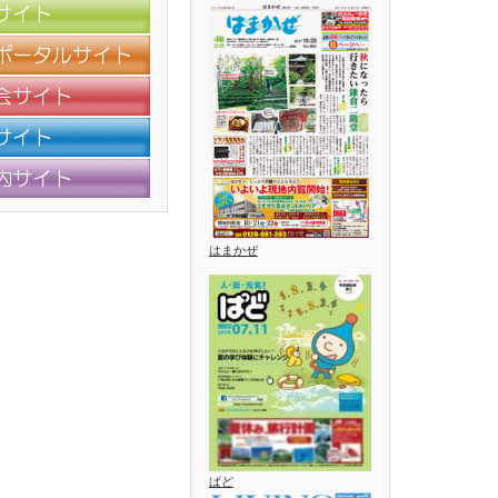
はまかぜ
ぱど