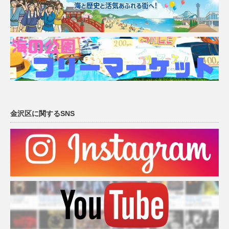
金沢区に関するSNS