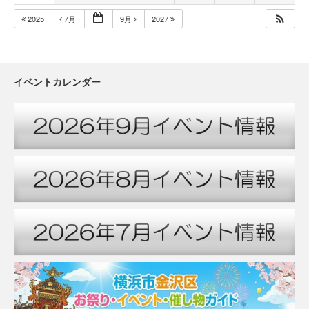
2025
7月
9月
2027
イベントカレンダー