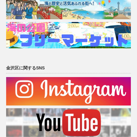
金沢区に関するSNS