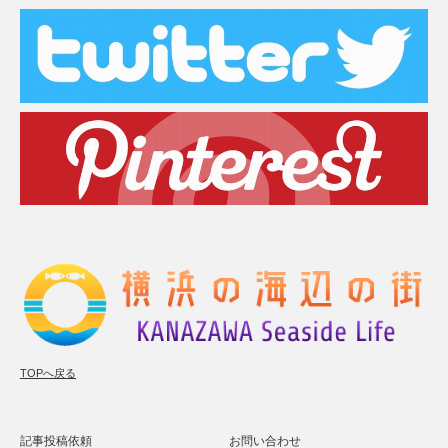
TOPへ戻る
記事投稿依頼
お問い合わせ