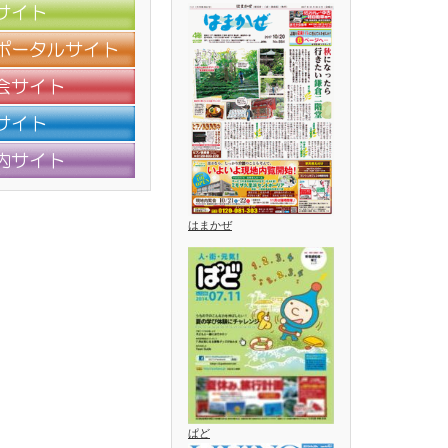
はまかぜ
ぱど