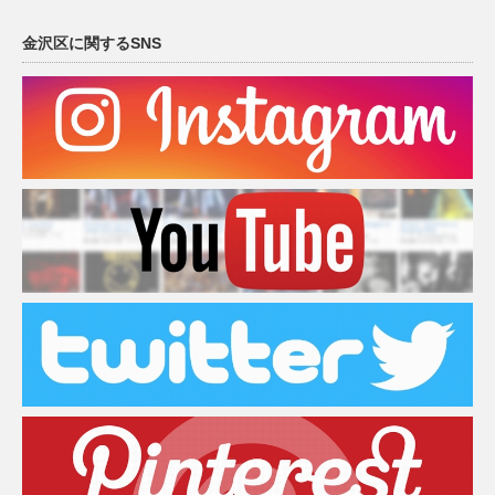
金沢区に関するSNS