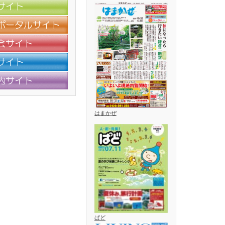
はまかぜ
ぱど