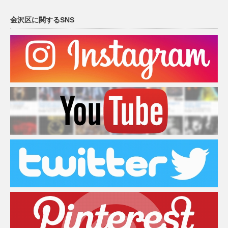
金沢区に関するSNS