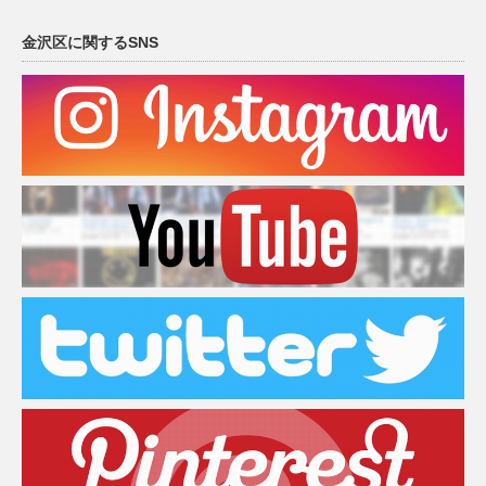
金沢区に関するSNS