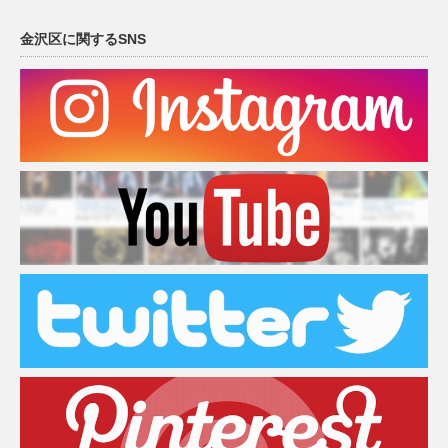
金沢区に関するSNS