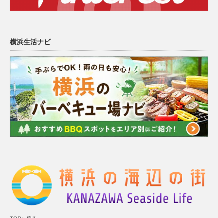
横浜生活ナビ