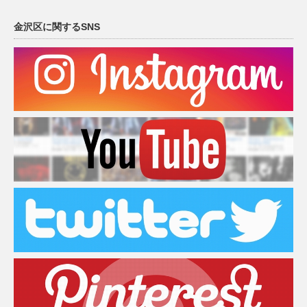
金沢区に関するSNS