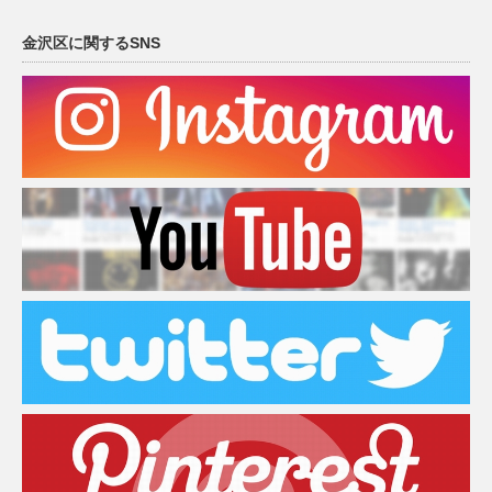
金沢区に関するSNS