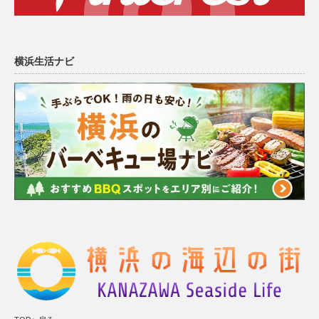
横浜生活ナビ