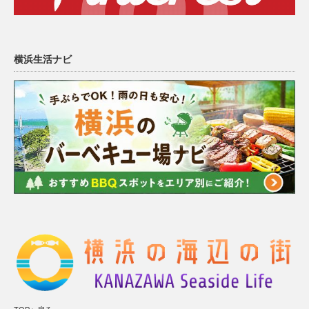
横浜生活ナビ