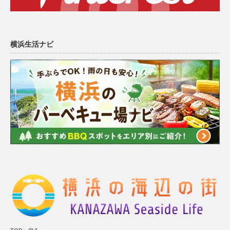
横浜生活ナビ