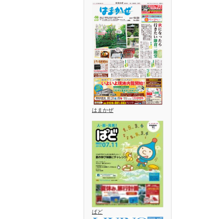
はまかぜ
ぱど