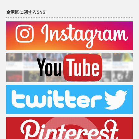
金沢区に関するSNS