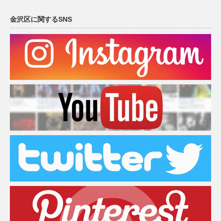
金沢区に関するSNS