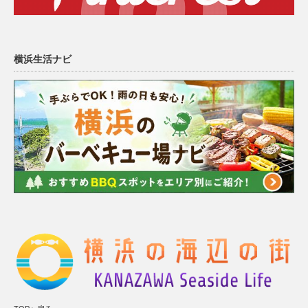
横浜生活ナビ