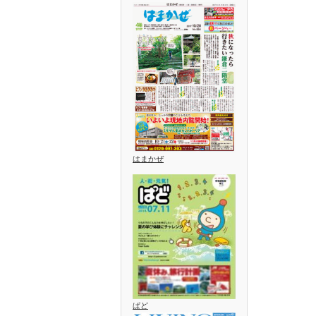
はまかぜ
ぱど