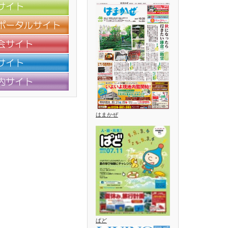
はまかぜ
ぱど