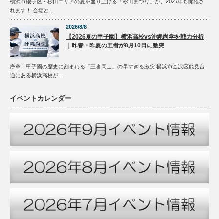
横浜市磯子区・杉田エリアの夏を盛り上げる「杉田まつり」が、2026年も開催さ
れます！ 会場と…
2026/8/8
【2026夏の甲子園】横浜高校vs沖縄尚学を戦力分析
｜昨春・昨夏の王者が8月10日に激突
序章：甲子園の歴史に刻まれる「王者同士」の早すぎる激突 横浜市金沢区能見台
通にある横浜高校が…
イベントカレンダー