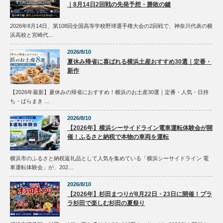
｜8月14日2回戦の先発予想・勝敗の鍵
7:00 PM
2026年8月14日、第108回全国高等学校野球選手権大会の2回戦で、神奈川代表の横
浜高校と宮崎代…
8:00 PM
2026/8/10
夏休み帰省に喜ばれる横浜土産おすすめ30選｜定番・
9:00 PM
新作
【2026年最新】夏休みの帰省におすすめ！横浜のお土産30選｜定番・人気・日持
10:00 PM
ち・ばらまき …
2026/8/10
11:00 PM
【2026年】横浜シーサイドライン電車運転体験会が開
催！ふるさと納税で本物の車両を運転
横浜市のふるさと納税返礼品として人気を集めている「横浜シーサイドライン 電
車運転体験会」が、202…
2026/8/10
【2026年】杉田まつりが8月22日・23日に開催！プラ
ラ杉田で楽しむ杉田の夏祭り