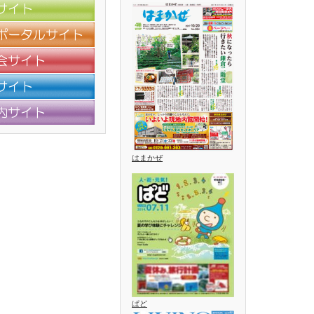
はまかぜ
ぱど