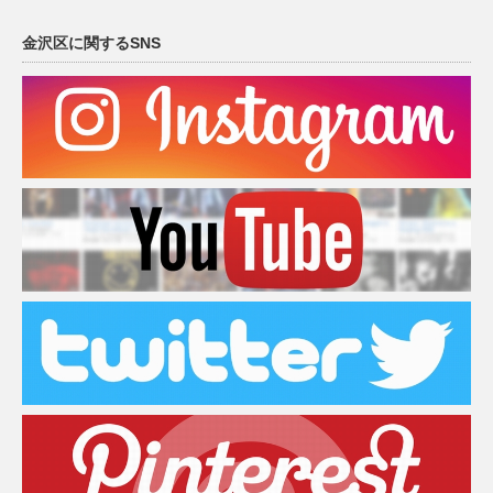
金沢区に関するSNS