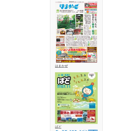
はまかぜ
ぱど