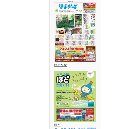
はまかぜ
ぱど