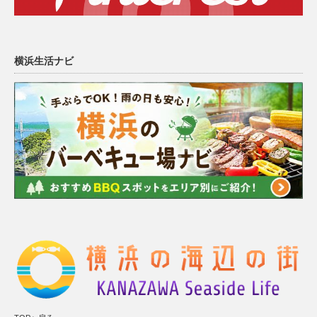
横浜生活ナビ