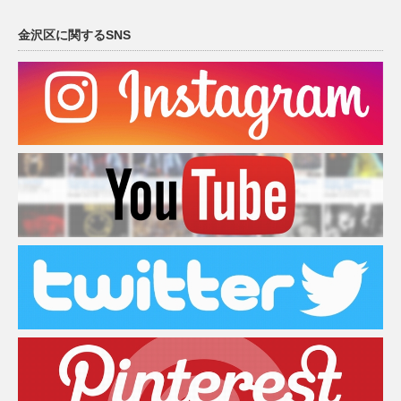
金沢区に関するSNS