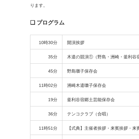
ります。
❑ プログラム
10時30分
開演挨拶
35分
木遣の競演①（野島・洲崎・釜利谷
45分
野島囃子保存会
11時02分
洲崎木遣囃子保存会
19分
釜利谷宿郷土芸能保存会
36分
テンコクラブ（合唱）
11時51分
【式典】主催者挨拶・来賓挨拶・来