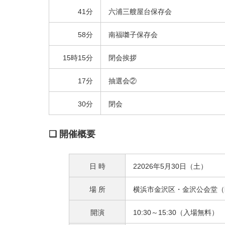
41分
六浦三艘屋台保存会
58分
南福囃子保存会
15時15分
閉会挨拶
17分
抽選会②
30分
閉会
❑ 開催概要
日 時
22026年5月30日（土）
場 所
横浜市
金沢区
・金沢公会堂（
開演
10:30～15:30（入場無料）