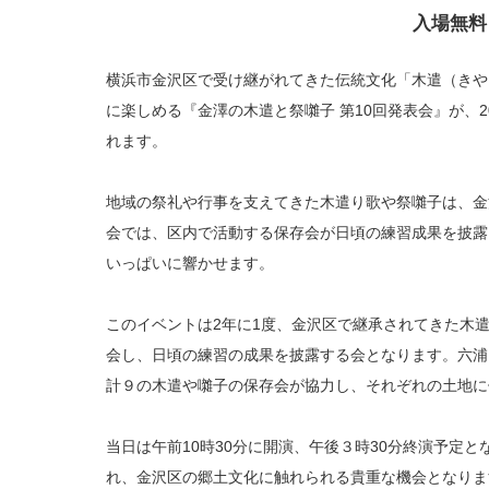
入場無料
横浜市金沢区で受け継がれてきた伝統文化「木遣（きや
に楽しめる『金澤の木遣と祭囃子 第10回発表会』が、2
れます。
地域の祭礼や行事を支えてきた木遣り歌や祭囃子は、金
会では、区内で活動する保存会が日頃の練習成果を披露
いっぱいに響かせます。
このイベントは2年に1度、金沢区で継承されてきた木
会し、日頃の練習の成果を披露する会となります。六浦
計９の木遣や囃子の保存会が協力し、それぞれの土地に
当日は午前10時30分に開演、午後３時30分終演予定
れ、金沢区の郷土文化に触れられる貴重な機会となりま