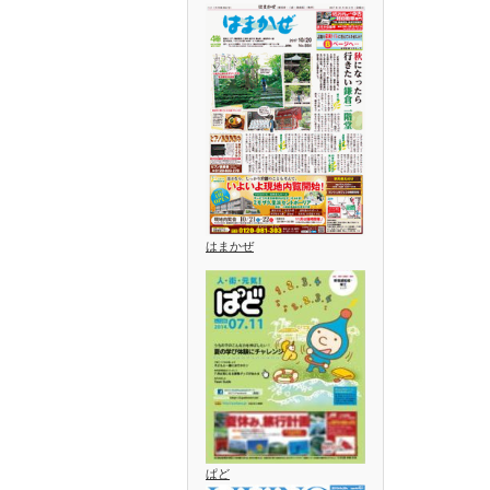
はまかぜ
ぱど