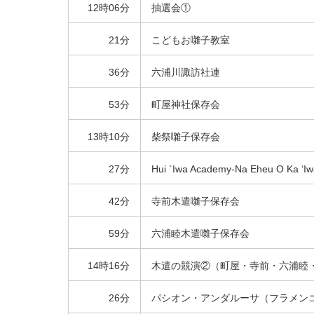
12時06分
抽選会①
21分
こどもお囃子教室
36分
六浦川諏訪社連
53分
町屋神社保存会
13時10分
柴祭囃子保存会
27分
Hui `Iwa Academy-Na Eheu O Ka 
42分
寺前木遣囃子保存会
59分
六浦睦木遣囃子保存会
14時16分
木遣の競演②（町屋・寺前・六浦睦
26分
パシオン・アンダルーサ（フラメン