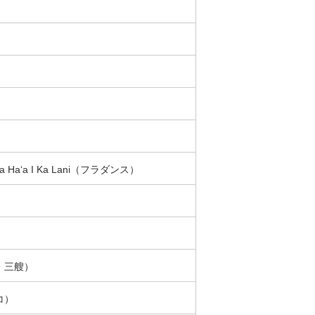
‘Iwa Ha‘a I Ka Lani（フラダンス）
・三艘）
コ）