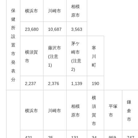
相模
保
横浜市
川崎市
原市
健
所
23,680
10,687
3,563
設
茅ケ
置
藤沢市
寒
横須賀
崎市
市
(注意
川
市
(注意
発
1)
町
2)
表
分
2,237
2,376
1,139
190
横
鎌
相模
須
平塚
横浜市
川崎市
倉
原市
賀
市
市
市
421
25
131
34
959
747