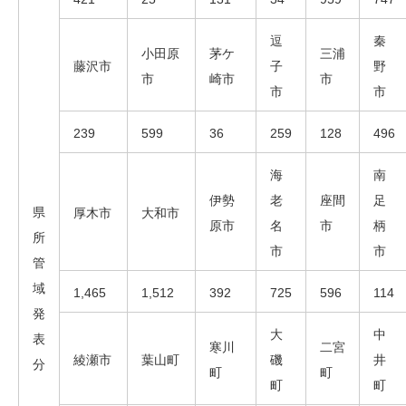
逗
秦
小田原
茅ケ
三浦
藤沢市
子
野
市
崎市
市
市
市
239
599
36
259
128
496
海
南
伊勢
老
座間
足
県
厚木市
大和市
原市
名
市
柄
所
市
市
管
域
1,465
1,512
392
725
596
114
発
大
中
表
寒川
二宮
綾瀬市
葉山町
磯
井
分
町
町
町
町