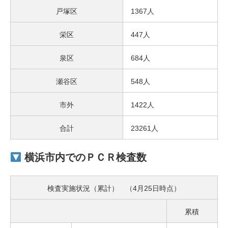
戸塚区
1367人
栄区
447人
泉区
684人
瀬谷区
548人
市外
1422人
合計
23261人
横浜市内での
ＰＣＲ検査数
検査実施状況（累計） （4月25日時点）
累積