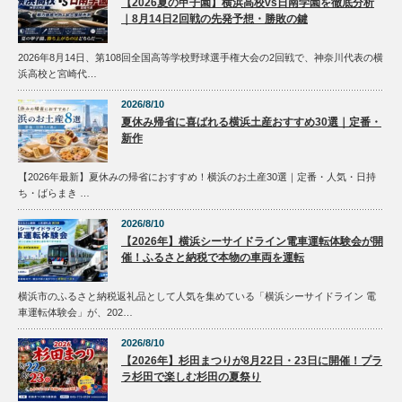
【2026夏の甲子園】横浜高校vs日南学園を徹底分析
｜8月14日2回戦の先発予想・勝敗の鍵
2026年8月14日、第108回全国高等学校野球選手権大会の2回戦で、神奈川代表の横
浜高校と宮崎代…
2026/8/10
夏休み帰省に喜ばれる横浜土産おすすめ30選｜定番・
新作
【2026年最新】夏休みの帰省におすすめ！横浜のお土産30選｜定番・人気・日持
ち・ばらまき …
2026/8/10
【2026年】横浜シーサイドライン電車運転体験会が開
催！ふるさと納税で本物の車両を運転
横浜市のふるさと納税返礼品として人気を集めている「横浜シーサイドライン 電
車運転体験会」が、202…
2026/8/10
【2026年】杉田まつりが8月22日・23日に開催！プラ
ラ杉田で楽しむ杉田の夏祭り