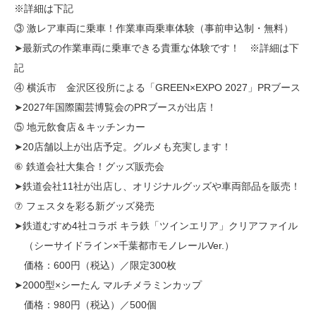
※詳細は下記
③ 激レア車両に乗車！作業車両乗車体験（事前申込制・無料）
➤最新式の作業車両に乗車できる貴重な体験です！ ※詳細は下
記
④ 横浜市 金沢区役所による「GREEN×EXPO 2027」PRブース
➤2027年国際園芸博覧会のPRブースが出店！
⑤ 地元飲食店＆キッチンカー
➤20店舗以上が出店予定。グルメも充実します！
⑥ 鉄道会社大集合！グッズ販売会
➤鉄道会社11社が出店し、オリジナルグッズや車両部品を販売！
⑦ フェスタを彩る新グッズ発売
➤鉄道むすめ4社コラボ キラ鉄「ツインエリア」クリアファイル
（シーサイドライン×千葉都市モノレールVer.）
価格：600円（税込）／限定300枚
➤2000型×シーたん マルチメラミンカップ
価格：980円（税込）／500個