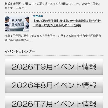
横浜市磯子区・杉田エリアの夏を盛り上げる「杉田まつり」が、2026年も開催さ
れます！ 会場と…
2026/8/8
【2026夏の甲子園】横浜高校vs沖縄尚学を戦力分析
｜昨春・昨夏の王者が8月10日に激突
序章：甲子園の歴史に刻まれる「王者同士」の早すぎる激突 横浜市金沢区能見台
通にある横浜高校が…
イベントカレンダー