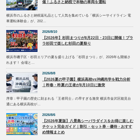
催！ふるさと納税で本物の車両を運転
横浜市のふるさと納税返礼品として人気を集めている「横浜シーサイドライン 電
車運転体験会」が、202…
2026/8/10
【2026年】杉田まつりが8月22日・23日に開催！プラ
ラ杉田で楽しむ杉田の夏祭り
横浜市磯子区・杉田エリアの夏を盛り上げる「杉田まつり」が、2026年も開催さ
れます！ 会場と…
2026/8/8
【2026夏の甲子園】横浜高校vs沖縄尚学を戦力分析
｜昨春・昨夏の王者が8月10日に激突
序章：甲子園の歴史に刻まれる「王者同士」の早すぎる激突 横浜市金沢区能見台
通にある横浜高校が…
2026/8/6
【2026年夏版】八景島シーパラダイスをお得に楽しむ
チケット完全ガイド｜割引・セット券・優待・おすす
め情報まとめ