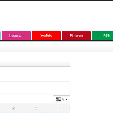
Instagram
YouTube
Pinterest
RSS
月
金
土
日