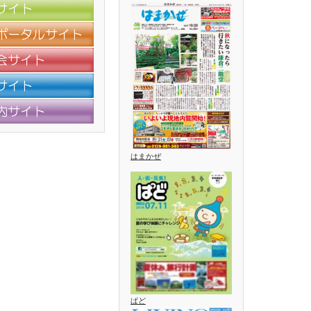
はまかぜ
ぱど