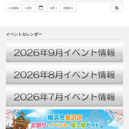
2024
2月
4月
2026
イベントカレンダー