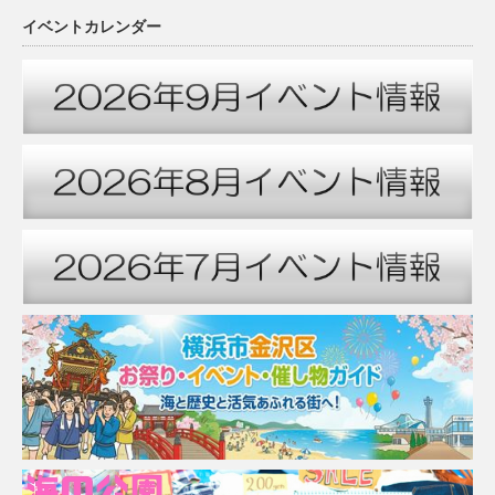
イベントカレンダー