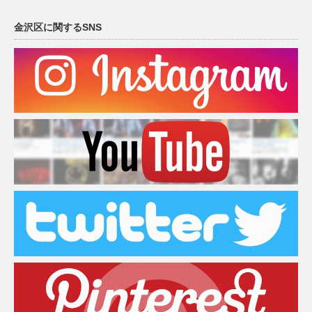
金沢区に関するSNS