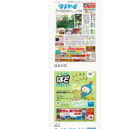
はまかぜ
ぱど