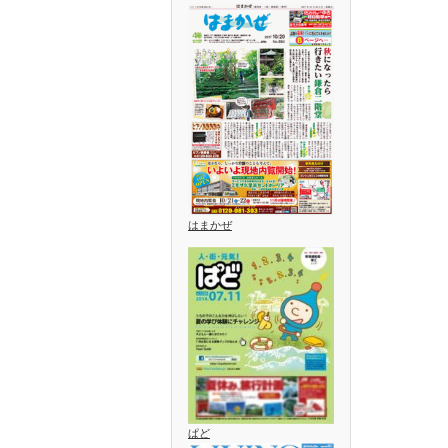
はまかぜ
ぱど