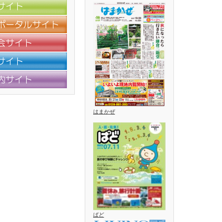
はまかぜ
ぱど