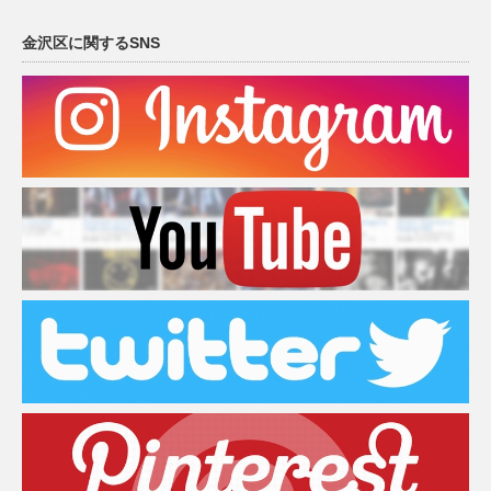
金沢区に関するSNS