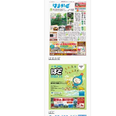
はまかぜ
ぱど