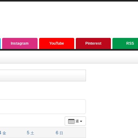
Instagram
YouTube
Pinterest
RSS
週
4
5
6
金
土
日