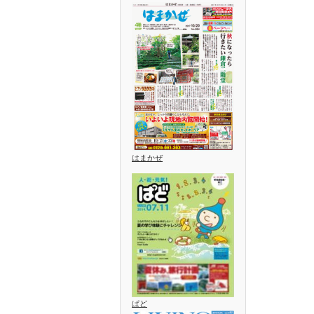
はまかぜ
ぱど