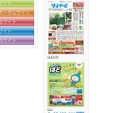
はまかぜ
ぱど