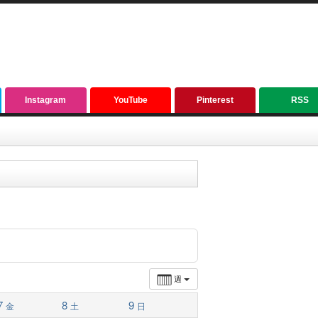
Instagram
YouTube
Pinterest
RSS
週
7
8
9
金
土
日