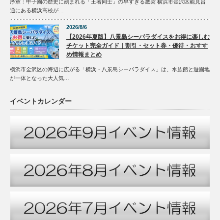
序章：甲子園の歴史に刻まれる「王者同士」の早すぎる激突 横浜市金沢区能見台
通にある横浜高校が…
2026/8/6
【2026年夏版】八景島シーパラダイスをお得に楽しむ
チケット完全ガイド｜割引・セット券・優待・おすす
め情報まとめ
横浜市金沢区の海辺に広がる「横浜・八景島シーパラダイス」は、水族館と遊園地
が一体となった大人気…
イベントカレンダー