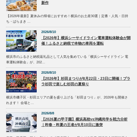
新作
7:00 PM
【2026年最新】夏休みの帰省におすすめ！横浜のお土産30選｜定番・人気・日持
ち・ばらまき …
8:00 PM
2026/8/10
【2026年】横浜シーサイドライン電車運転体験会が開
9:00 PM
催！ふるさと納税で本物の車両を運転
横浜市のふるさと納税返礼品として人気を集めている「横浜シーサイドライン 電
10:00 PM
車運転体験会」が、202…
2026/8/10
11:00 PM
【2026年】杉田まつりが8月22日・23日に開催！プラ
ラ杉田で楽しむ杉田の夏祭り
横浜市磯子区・杉田エリアの夏を盛り上げる「杉田まつり」が、2026年も開催さ
れます！ 会場と…
2026/8/8
【2026夏の甲子園】横浜高校vs沖縄尚学を戦力分析
｜昨春・昨夏の王者が8月10日に激突