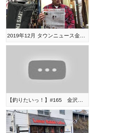
2019年12月 タウンニュース金沢区磯子区版に載りました 横浜ジーパンのトップ
【釣りたいっ！】#165 金沢八景から出船して東京湾で五目釣りに挑戦！（2019年12月号）