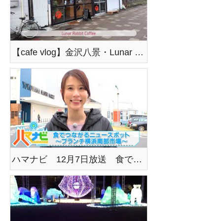
【cafe vlog】金沢八景・Lunar Rabbit Coffee（ルナーラビットコーヒー）
ハマナビ 12月7日放送 食でつながるニュースポット～ブランチ横浜南部市場～