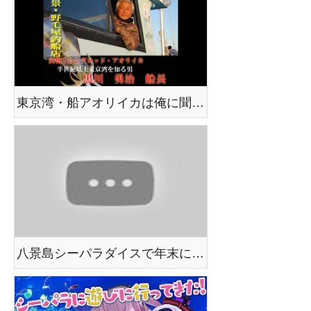
東京湾・船アオリイカは俺に聞け！金沢八景・野毛屋釣船店
八景島シーパラダイスで年末に千円で売ってた福袋を買ってみた〜！