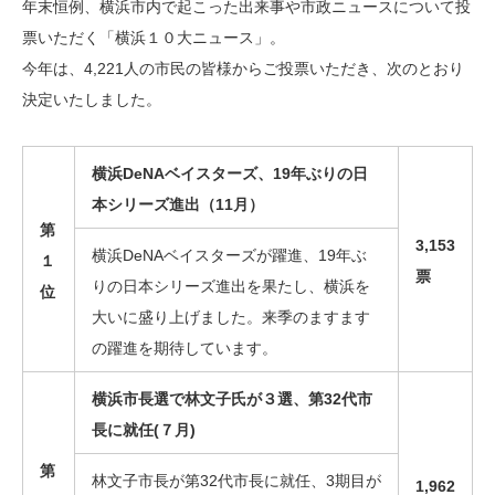
年末恒例、横浜市内で起こった出来事や市政ニュースについて投
票いただく「横浜１０大ニュース」。
今年は、4,221人の市民の皆様からご投票いただき、次のとおり
決定いたしました。
横浜DeNAベイスターズ、19年ぶりの日
本シリーズ進出（11月）
第
3,153
横浜DeNAベイスターズが躍進、19年ぶ
１
票
りの日本シリーズ進出を果たし、横浜を
位
大いに盛り上げました。来季のますます
の躍進を期待しています。
横浜市長選で林文子氏が３選、第32代市
長に就任(７月)
第
林文子市長が第32代市長に就任、3期目が
1,962