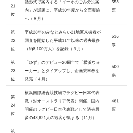
話形式で案内する「イーオのごみ分別案
553
21
内」が話題に、平成30年度から全面実施
票
位
へ（８月）
第
平成28年のみなとみらい21地区来街者が
536
22
調査を開始した平成11年以来の過去最多
票
位
（約8,100万人）を記録（３月）
第
「ゆず」のデビュー20周年で「横浜ウォ
500
23
ーカー」とタイアップし、企画乗車券を
票
位
発売（４月）
横浜国際総合競技場でラグビー日本代表
第
戦（対オーストラリア代表）開催、国内
481
24
開催のラグビー日本代表戦として過去最
票
位
多の43,621人の観客が集まる（11月）
第