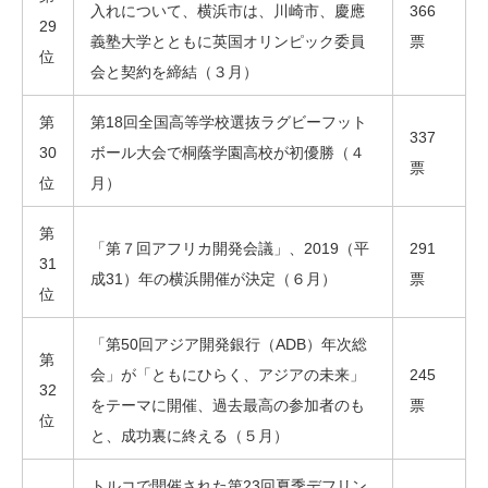
入れについて、横浜市は、川崎市、慶應
366
29
義塾大学とともに英国オリンピック委員
票
位
会と契約を締結（３月）
第
第18回全国高等学校選抜ラグビーフット
337
30
ボール大会で桐蔭学園高校が初優勝（４
票
位
月）
第
「第７回アフリカ開発会議」、2019（平
291
31
成31）年の横浜開催が決定（６月）
票
位
「第50回アジア開発銀行（ADB）年次総
第
会」が「ともにひらく、アジアの未来」
245
32
をテーマに開催、過去最高の参加者のも
票
位
と、成功裏に終える（５月）
トルコで開催された第23回夏季デフリン