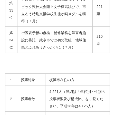
第
ピック競技大会陸上女子棒高跳びで、市
221
33
立ろう特別支援学校生徒が銅メダルを獲
票
位
得（７月）
第
街区表示板の点検・補修業務を障害者施
210
34
設に委託 政令市では初の取組 地域住
票
位
民とふれあうきっかけに（７月）
１
投票対象
横浜市在住の方
4,221人（詳細は「年代別・性別の
２
投票者数
投票者数及び構成比」をご覧くだ
さい。平成28年は4,125人）