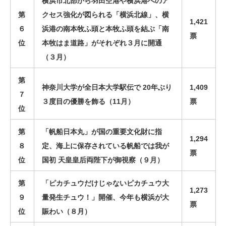
横浜市北部から羽田空港や横浜港へのア
第
クセス強化が図られる「横浜北線」、横
1,421
６
浜港の南本牧ふ頭と本牧ふ頭を結ぶ「南
票
位
本牧はま道路」がそれぞれ３月に開通
（３月）
第
神奈川大学が全日本大学駅伝で 20年ぶり
1,409
７
３度目の優勝を飾る（11月）
票
位
第
「帆船日本丸」が国の重要文化財に指
1,294
８
定、海上に保存されている帆船では我が
票
位
国初 天皇皇后両陛下が御視察（９月）
第
「ピカチュウだけじゃないピカチュウ大
1,273
９
量発生チュウ！」開催、今年も横浜が大
票
位
賑わい（８月）