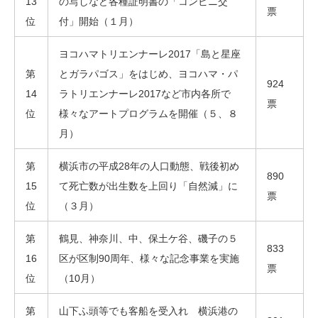
13
の写しなど各種証明書の「コンビニ交
票
位
付」開始（１月）
ヨコハマトリエンナーレ2017「島と星座
第
とガラパゴス」をはじめ、ヨコハマ・パ
924
14
ラトリエンナーレ2017など市内各所で
票
位
様々なアートプログラムを開催（５、８
月）
第
横浜市の平成28年の人口動態、戦後初め
890
15
て死亡数が出生数を上回り「自然減」に
票
位
（３月）
第
鶴見、神奈川、中、保土ケ谷、磯子の５
833
16
区が区制90周年、様々な記念事業を実施
票
位
（10月）
第
山下ふ頭等でも客船を受入れ 横浜港の