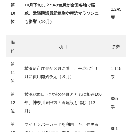
第
10月下旬に２つの台風が全国各地で猛
1,245
10
威、衆議院議員総選挙や横浜マラソンに
票
位
も影響（10月）
順
項目
票数
位
第
横浜新市庁舎が８月に着工、平成32年６
1,115
11
月に供用開始予定（８月）
票
位
第
横浜駅西口・地域の発展とともに相鉄100
995
12
年、神奈川東部方面線建設も進む（12
票
位
月）
第
マイナンバーカードを利用した、住民票
981