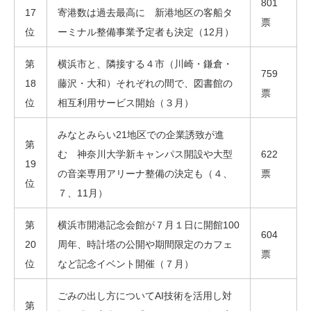
801
17
寄港数は過去最高に 新港地区の客船タ
票
位
ーミナル整備事業予定者も決定（12月）
第
横浜市と、隣接する４市（川崎・鎌倉・
759
18
藤沢・大和）それぞれの間で、図書館の
票
位
相互利用サービス開始（３月）
みなとみらい21地区での企業誘致が進
第
む 神奈川大学新キャンパス開設や大型
622
19
の音楽専用アリーナ整備の決定も（４、
票
位
７、11月）
第
横浜市開港記念会館が７月１日に開館100
604
20
周年、時計塔の公開や期間限定のカフェ
票
位
など記念イベント開催（７月）
ごみの出し方についてAI技術を活用し対
第