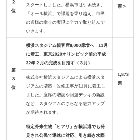
２
スタートしました。横浜市は引き続き、
票 >
位
「オール横浜」で課題を乗り越え、市民
の皆様の幸せの実現に全力で取り組んで
いきます。
横浜スタジアム観客席6,000席増へ 11月
に着工、東京2020オリンピック前の平成
32年２月の完成を目指す（３月）
第
1,873
株式会社横浜スタジアムによる横浜スタ
３
票
ジアムの増築・改修工事が11月に着工し
位
ました。座席の増設や回遊デッキの新設
など、スタジアムのさらなる魅力アップ
が期待されます。
特定外来生物「ヒアリ」が横浜港でも発
見され公民で迅速に対応、引き続き水際