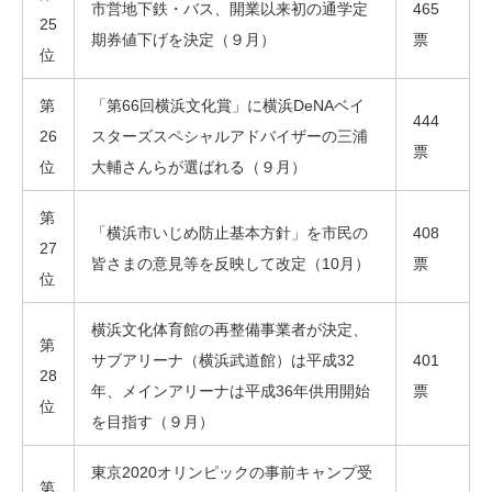
市営地下鉄・バス、開業以来初の通学定
465
25
期券値下げを決定（９月）
票
位
第
「第66回横浜文化賞」に横浜DeNAベイ
444
26
スターズスペシャルアドバイザーの三浦
票
位
大輔さんらが選ばれる（９月）
第
「横浜市いじめ防止基本方針」を市民の
408
27
皆さまの意見等を反映して改定（10月）
票
位
横浜文化体育館の再整備事業者が決定、
第
サブアリーナ（横浜武道館）は平成32
401
28
年、メインアリーナは平成36年供用開始
票
位
を目指す（９月）
東京2020オリンピックの事前キャンプ受
第