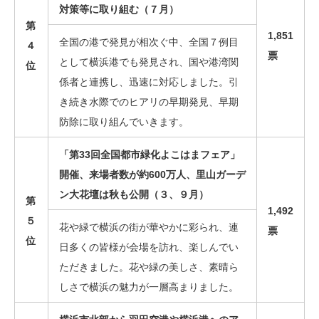
対策等に取り組む（７月）
第
1,851
全国の港で発見が相次ぐ中、全国７例目
４
票
として横浜港でも発見され、国や港湾関
位
係者と連携し、迅速に対応しました。引
き続き水際でのヒアリの早期発見、早期
防除に取り組んでいきます。
「第33回全国都市緑化よこはまフェア」
開催、来場者数が約600万人、里山ガーデ
ン大花壇は秋も公開（３、９月）
第
1,492
５
花や緑で横浜の街が華やかに彩られ、連
票
位
日多くの皆様が会場を訪れ、楽しんでい
ただきました。花や緑の美しさ、素晴ら
しさで横浜の魅力が一層高まりました。