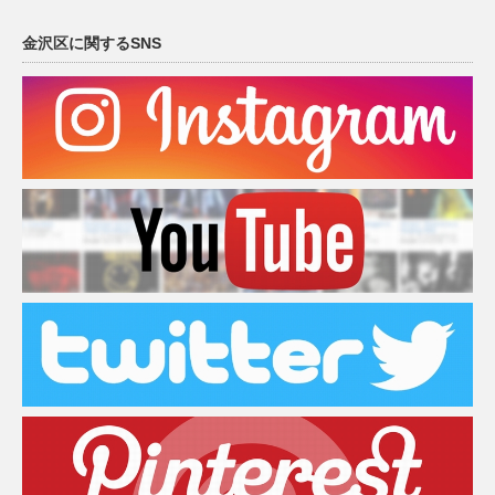
金沢区に関するSNS