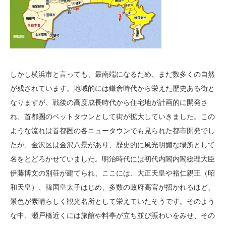
しかし横浜市と言っても、最南端になるため、まだ数多くの自然
が残されています。地域的には鎌倉時代から栄えた歴史ある街と
なりますが、戦後の高度成長時代から住宅地が計画的に開発さ
れ、首都圏のベットタウンとして街が拡大していきました。この
ような流れは首都圏の各ニュータウンでも見られた都市開発でし
たが、金沢区は金沢八景があり、歴史的に風光明媚な場所として
名をとどろかせていました。明治時代には初代内閣内閣総理大臣
伊藤博文の別荘が建てられ、ここには、大正天皇や裕仁親王（昭
和天皇）、韓国皇太子はじめ、多数の政府高官が招かれるほど、
景色が素晴らしく観光名所として栄えていたそうです。そのよう
な中、瀬戸橋近くには旅館や料亭が立ち並び賑わいをみせ、その