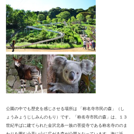
公園の中でも歴史を感じさせる場所は 「称名寺市民の森」（し
ょうみょうじしみんのもり）です。「称名寺市民の森」は、１３
世紀半ばに建てられた金沢北条一族の菩提寺である称名寺ののま
わりを囲む小高い山に広がる森が公園となっています。海に近